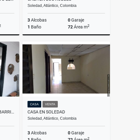
Soledad, Atlántico, Colombia
3
Alcobas
0
Garaje
2
2
1
Baño
72
Área m
Venta
Venta
.000.000
$140.000.000
CASA
VENTA
APARTAMENTO EN CONJUNTO BARRIO LA VICTORIA
CASA EN SOLEDAD
Soledad, Atlántico, Colombia
3
Alcobas
0
Garaje
2
1
Baño
72
Área m