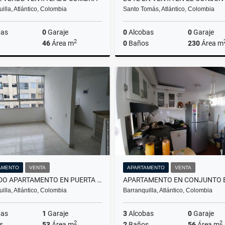
illa, Atlántico, Colombia
Santo Tomás, Atlántico, Colombia
bas
0
Garaje
0
Alcobas
0
Garaje
2
46
Área m
0
Baños
230
Área m
Venta
$110.000.000
$130
AMENTO
VENTA
APARTAMENTO
VENTA
CÓMODO APARTAMENTO EN PUERTA DORADA
illa, Atlántico, Colombia
Barranquilla, Atlántico, Colombia
bas
1
Garaje
3
Alcobas
0
Garaje
2
2
s
53
Área m
2
Baños
56
Área m