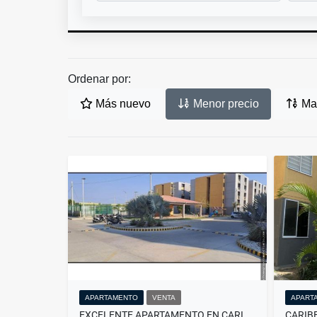
Ordenar por:
Más nuevo
Menor precio
May
APARTAMENTO
VENTA
APART
EXCELENTE APARTAMENTO EN CARIBE VERDE, PALMERAS DEL CARIBE II
CARIB