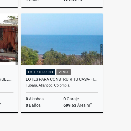
Venta
Venta
.000.000
$160.000.000
LOTE / TERRENO
VENTA
AMPLIA CASA EN SOLEDAD MANUELA BELTRAN
LOTES PARA CONSTRUIR TU CASA-FINCA-CABAÑA IDEAL CON EXCELENTES VISTAS
Tubara, Atlántico, Colombia
0
Alcobas
0
Garaje
2
2
0
Baños
699.63
Área m
Venta
Venta
.000.000
$174.907.500