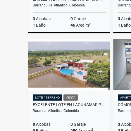
Barranquilla, Atlántico, Colombia
Barranqu
3
Alcobas
0
Garaje
3
Alco
2
1
Baño
46
Área m
1
Baño
Venta
$110.000.000
LOTE / TERRENO
VENTA
APART
EXCELENTE LOTE EN LAGUNAMAR POBLADO CAMPESTRE BARANOA
Baranoa, Atlántico, Colombia
Barranqu
0
Alcobas
0
Garaje
3
Alco
2
0
Baños
250
Área m
2
Baño