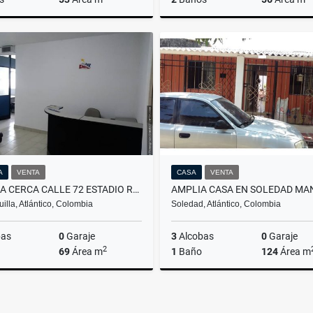
Venta
$150.000.000
$160
A
VENTA
CASA
VENTA
OFICINA CERCA CALLE 72 ESTADIO ROMELIO MARTINEZ
illa, Atlántico, Colombia
Soledad, Atlántico, Colombia
bas
0
Garaje
3
Alcobas
0
Garaje
2
69
Área m
1
Baño
124
Área m
Venta
$170.000.000
$170