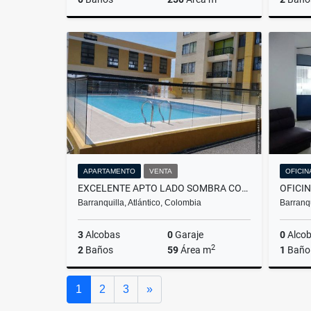
Venta
$150.000.000
APARTAMENTO
VENTA
OFICIN
EXCELENTE APTO LADO SOMBRA CON BUENOS ACABADOS CARIBE VERDE
Barranquilla, Atlántico, Colombia
Barranqu
3
Alcobas
0
Garaje
0
Alco
2
2
Baños
59
Área m
1
Baño
Venta
Siguiente
1
2
3
»
$165.000.000