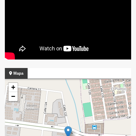
Mapa
+
−