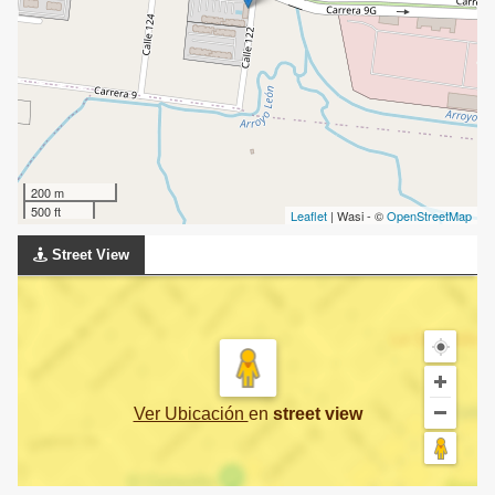
200 m
500 ft
Leaflet
| Wasi - ©
OpenStreetMap
Street View
Ver Ubicación
en
street view