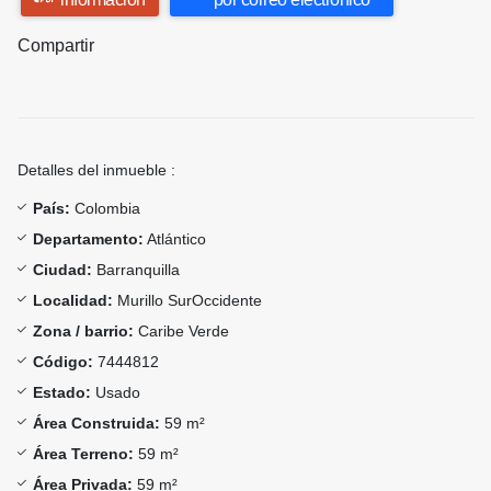
Compartir
Detalles del inmueble :
País:
Colombia
Departamento:
Atlántico
Ciudad:
Barranquilla
Localidad:
Murillo SurOccidente
Zona / barrio:
Caribe Verde
Código:
7444812
Estado:
Usado
Área Construida:
59 m²
Área Terreno:
59 m²
Área Privada:
59 m²