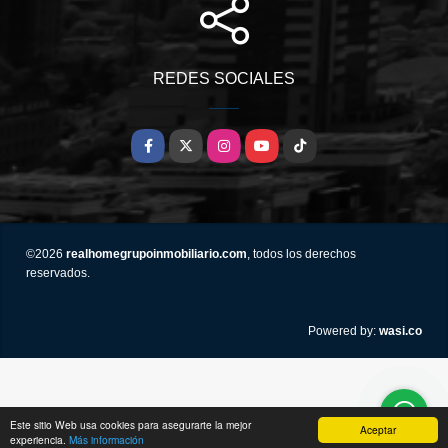
REDES SOCIALES
Facebook
X
Instagram
YouTube
TikTok
©2026
realhomegrupoinmobiliario.com
, todos los derechos
reservados.
wasi.co
Powered by:
Este sitio Web usa cookies para asegurarte la mejor
Aceptar
experiencia.
Más información