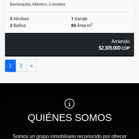
Barranquilla, Atlántico, Colombia
3
Alcobas
1
Garaje
2
2
Baños
80
Área m
Arriendo
$2.305.000
COP
Siguiente
1
2
»
QUIÉNES SOMOS
Somos un grupo inmobiliario reconocido por ofrecer