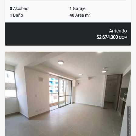
0
Alcobas
1
Garaje
2
1
Baño
40
Área m
Arriendo
$2.674.000
COP