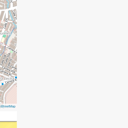
nStreetMap