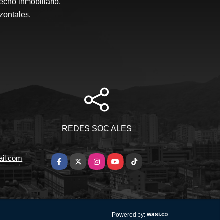
echo inmobiliario,
zontales.
REDES SOCIALES
ail.com
Facebook
X
Instagram
YouTube
TikTok
wasi.co
Powered by: