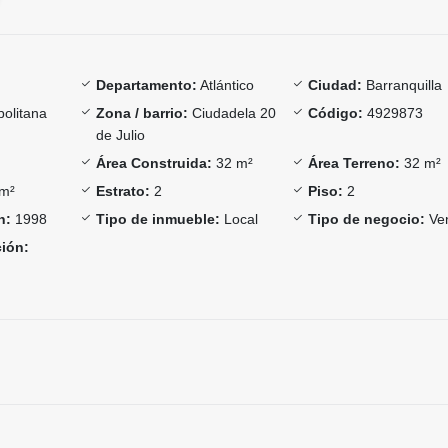
Departamento:
Atlántico
Ciudad:
Barranquilla
olitana
Zona / barrio:
Ciudadela 20
Código:
4929873
de Julio
Área Construida:
32 m²
Área Terreno:
32 m²
m²
Estrato:
2
Piso:
2
n:
1998
Tipo de inmueble:
Local
Tipo de negocio:
Ve
ción: