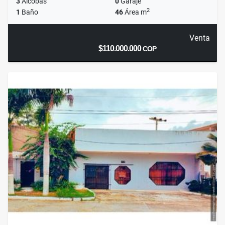
3
Alcobas
0
Garaje
2
1
Baño
46
Área m
Venta
$110.000.000
COP