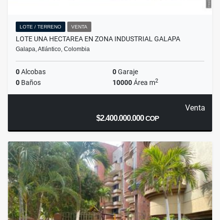
LOTE / TERRENO
VENTA
LOTE UNA HECTAREA EN ZONA INDUSTRIAL GALAPA
Galapa, Atlántico, Colombia
0
Alcobas
0
Garaje
2
0
Baños
10000
Área m
Venta
$2.400.000.000
COP