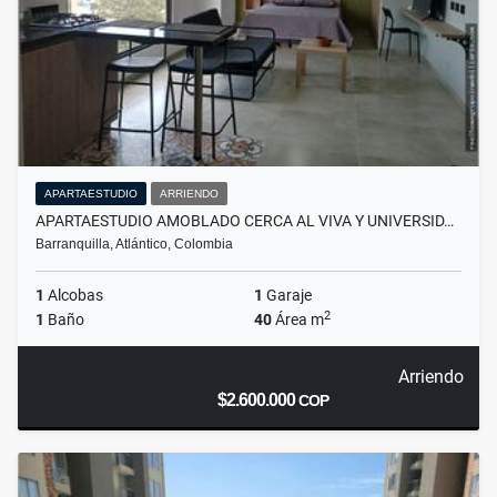
APARTAESTUDIO
ARRIENDO
APARTAESTUDIO AMOBLADO CERCA AL VIVA Y UNIVERSID…
Barranquilla, Atlántico, Colombia
1
Alcobas
1
Garaje
2
1
Baño
40
Área m
Arriendo
$2.600.000
COP