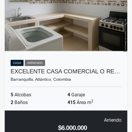
CASA
ARRIENDO
EXCELENTE CASA COMERCIAL O RE…
Barranquilla, Atlántico, Colombia
5
Alcobas
4
Garaje
2
2
Baños
415
Área m
Arriendo
$6.000.000