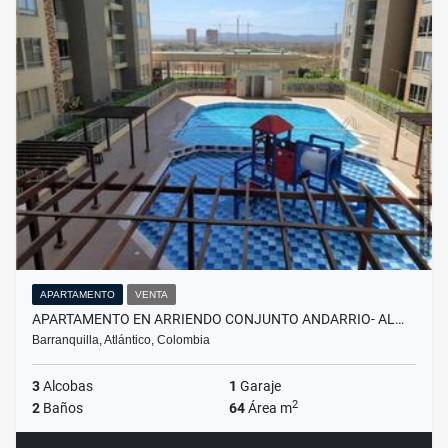
APARTAMENTO
VENTA
APARTAMENTO EN ARRIENDO CONJUNTO ANDARRIO- AL…
Barranquilla, Atlántico, Colombia
3
Alcobas
1
Garaje
2
2
Baños
64
Área m