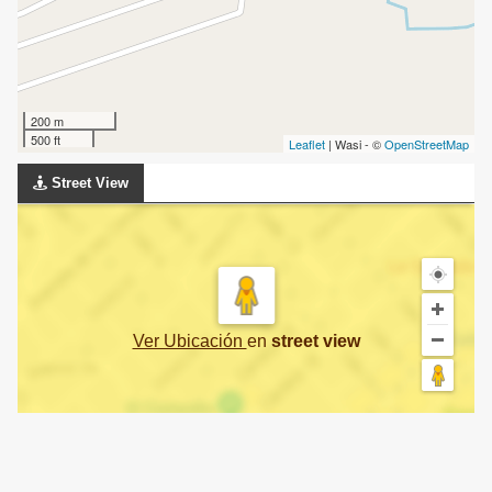
200 m
500 ft
Leaflet
| Wasi - ©
OpenStreetMap
Street View
Ver Ubicación
en
street view