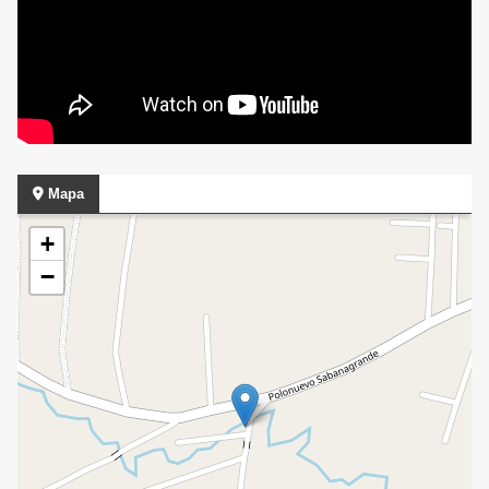
Mapa
+
−