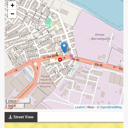
+
−
200 m
500 ft
Leaflet
| Wasi - ©
OpenStreetMap
Street View