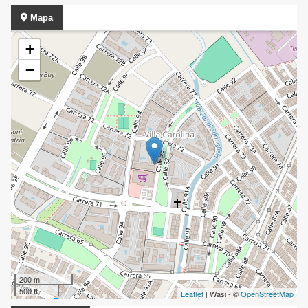
Mapa
+
−
200 m
500 ft
Leaflet
| Wasi - ©
OpenStreetMap