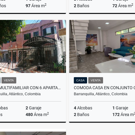
2
2
ños
97
Área m
2
Baños
72
Área m
Arriendo
A
$4.000.000
$2.100.000
VENTA
CASA
VENTA
CASA MULTIFAMILIAR CON 6 APARTAMENTOS EN BARRIO MODELO
uilla, Atlántico, Colombia
Barranquilla, Atlántico, Colombia
obas
2
Garaje
4
Alcobas
1
Garaje
2
s
480
Área m
2
Baños
172
Área m
Venta