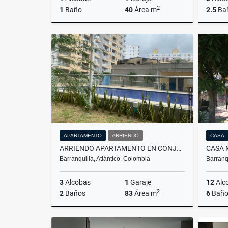
2
1
Baño
40
Área m
2.5
Ba
Venta
$360.000.000
APARTAMENTO
ARRIENDO
CASA
ARRIENDO APARTAMENTO EN CONJUNTO LA PLAUZELA
Barranquilla, Atlántico, Colombia
Barranq
3
Alcobas
1
Garaje
12
Alc
2
2
Baños
83
Área m
6
Baño
Arriendo