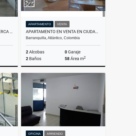
APARTAMENTO
VENTA
APARTAESTUDIO AMOBLADO CERCA AL VIVA Y UNIVERSIDAD AUTONOMA
APARTAMENTO EN VENTA EN CIUDAD MALLORQUIN
Barranquilla, Atlántico, Colombia
2
Alcobas
0
Garaje
2
2
Baños
58
Área m
rriendo
Venta
$210.000.000
OFICINA
ARRIENDO