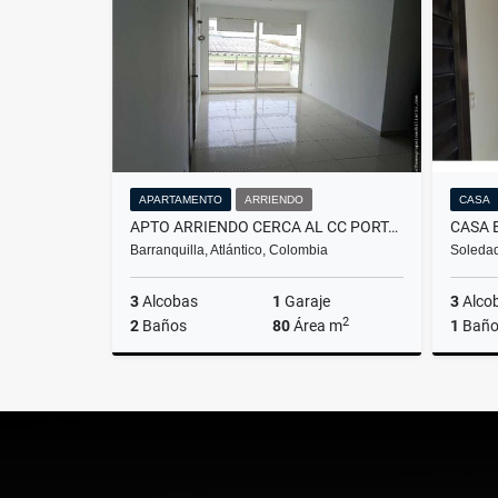
$2.500.000
APARTAMENTO
ARRIENDO
CASA
APTO ARRIENDO CERCA AL CC PORTAL DEL PRADO
CASA 
Barranquilla, Atlántico, Colombia
Soledad
3
Alcobas
1
Garaje
3
Alco
2
2
Baños
80
Área m
1
Bañ
Arriendo
$2.305.000