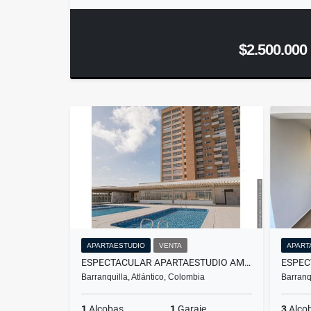
$2.500.000
APARTAESTUDIO
VENTA
APART
ESPECTACULAR APARTAESTUDIO AMOBLADO PORTAL DE GENOVES
Barranquilla, Atlántico, Colombia
Barranq
1
Alcobas
1
Garaje
3
Alco