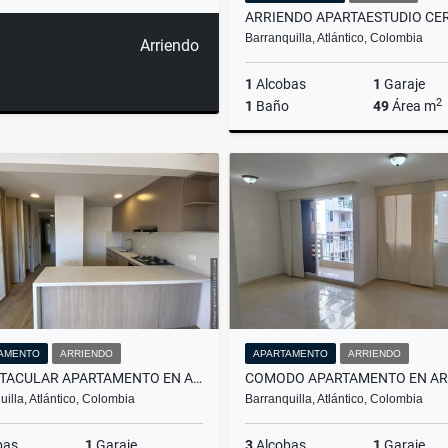
Barranquilla, Atlántico, Colombia
Arriendo
1
Alcobas
1
Garaje
2
1
Baño
49
Área m
A
$1.600.000
AMENTO
ARRIENDO
APARTAMENTO
ARRIENDO
ESPECTACULAR APARTAMENTO EN ARRIENDO VIZCAINA EN RIO ALTO
uilla, Atlántico, Colombia
Barranquilla, Atlántico, Colombia
bas
1
Garaje
3
Alcobas
1
Garaje