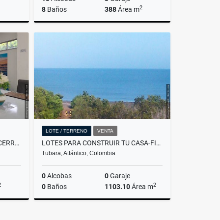
2
8
Baños
388
Área m
rriendo
Venta
$640.000.000
LOTE / TERRENO
VENTA
COMODA CASA EN CONJUNTO CERRADO DEL BARRIO LA UNIÓN
LOTES PARA CONSTRUIR TU CASA-FINCA-CABAÑA IDEAL CON EXCELENTES VISTAS
Tubara, Atlántico, Colombia
0
Alcobas
0
Garaje
2
2
0
Baños
1103.10
Área m
Venta
Venta