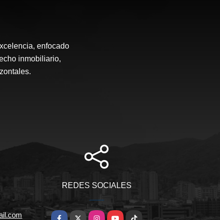
excelencia, enfocado
echo inmobiliario,
zontales.
REDES SOCIALES
ail.com
Facebook
X
Instagram
YouTube
TikTok