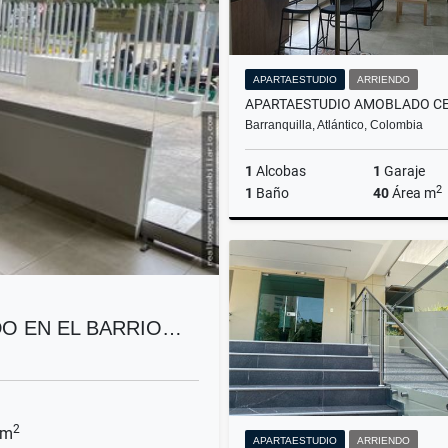
APARTAESTUDIO
ARRIENDO
Barranquilla, Atlántico, Colombia
1
Alcobas
1
Garaje
2
1
Baño
40
Área m
A
$2.600.000
DO EN EL BARRIO…
2
 m
APARTAESTUDIO
ARRIENDO