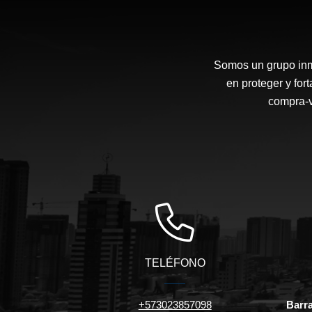
Somos un grupo inmo
en proteger y for
compra-v
TELÉFONO
+573023857098
Barra