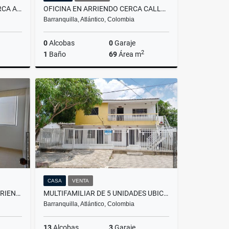
ARRIENDO APARTAESTUDIO CERCA AL PARQUE DE LA ELECTRIFICADORA
OFICINA EN ARRIENDO CERCA CALLE 72 ESTADIO ROMELIO MARTINEZ
Barranquilla, Atlántico, Colombia
0
Alcobas
0
Garaje
2
1
Baño
69
Área m
rriendo
Arriendo
$1.500.000
CASA
VENTA
COMODO APARTAMENTO EN ARRIENDO VILLA CAROLINA
MULTIFAMILIAR DE 5 UNIDADES UBICACIÓN RESIDENCIAL DEL BARRIO LA UNIÓN
Barranquilla, Atlántico, Colombia
13
Alcobas
3
Garaje