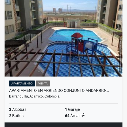
APARTAMENTO
VENTA
APARTAMENTO EN ARRIENDO CONJUNTO ANDARRIO-…
Barranquilla, Atlántico, Colombia
3
Alcobas
1
Garaje
2
2
Baños
64
Área m