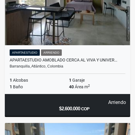
APARTAESTUDIO
ARRIENDO
APARTAESTUDIO AMOBLADO CERCA AL VIVA Y UNIVER…
Barranquilla, Atlántico, Colombia
1
Alcobas
1
Garaje
2
1
Baño
40
Área m
Arriendo
$2.600.000
COP