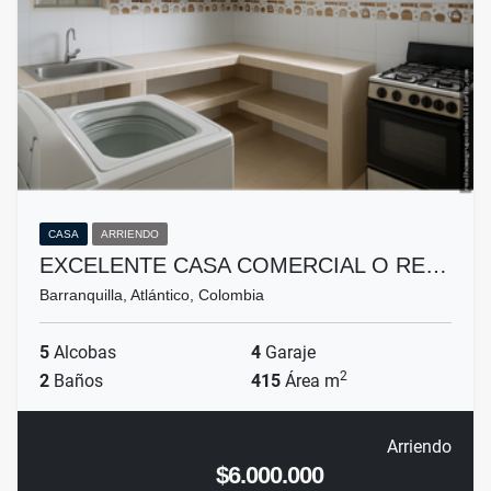
CASA
ARRIENDO
EXCELENTE CASA COMERCIAL O RE…
Barranquilla, Atlántico, Colombia
5
Alcobas
4
Garaje
2
2
Baños
415
Área m
Arriendo
$6.000.000