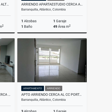
ESPECTACULAR APARTAMENTO ALTOS DE RIOMAR
ARRIENDO APARTAESTUDIO CERCA AL PARQUE DE LA ELECTRIFICADORA
Barranquilla, Atlántico, Colombia
1
Alcobas
1
Garaje
2
2
 m
1
Baño
49
Área m
Venta
Arriendo
$1.600.000
APARTAMENTO
ARRIENDO
APARTAESTUDIO AMOBLADO CERCA AL VIVA Y UNIVERSIDAD AUTONOMA
APTO ARRIENDO CERCA AL CC PORTAL DEL PRADO
Barranquilla, Atlántico, Colombia
3
Alcobas
1
Garaje