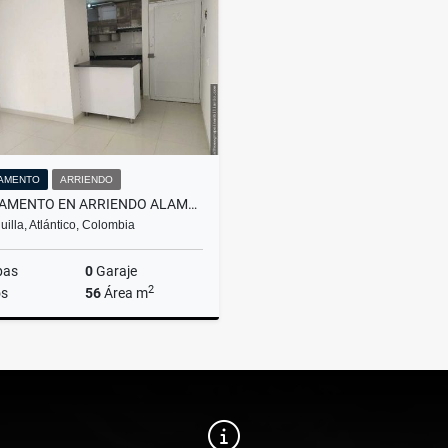
$690.000.000
$6.152.000.000
AMENTO
ARRIENDO
APARTAMENTO EN ARRIENDO ALAMEDA DEL RÍO LADO SOMBRA
uilla, Atlántico, Colombia
bas
0
Garaje
2
s
56
Área m
Arriendo
$1.300.000