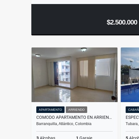
$2.500.000
APARTAMENTO
ARRIENDO
CABAÑ
COMODO APARTAMENTO EN ARRIENDO VILLA CAROLINA
Barranquilla, Atlántico, Colombia
Tubara,
3
Alcobas
1
Garaje
5
Alco