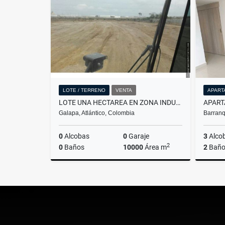
$6.000.000
LOTE / TERRENO
VENTA
APART
LOTE UNA HECTAREA EN ZONA INDUSTRIAL GALAPA
Galapa, Atlántico, Colombia
Barranq
0
Alcobas
0
Garaje
3
Alco
2
0
Baños
10000
Área m
2
Baño
Venta
$2.400.000.000