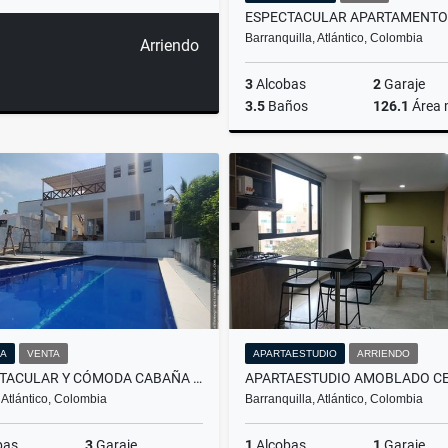
Barranquilla, Atlántico, Colombia
Arriendo
3
Alcobas
2
Garaje
3.5
Baños
126.1
Área
$615.000.000
A
VENTA
APARTAESTUDIO
ARRIENDO
ESPECTACULAR Y CÓMODA CABAÑA PARA DISFRUTAR EN VILLAS DE PALMARITO
 Atlántico, Colombia
Barranquilla, Atlántico, Colombia
bas
3
Garaje
1
Alcobas
1
Garaje