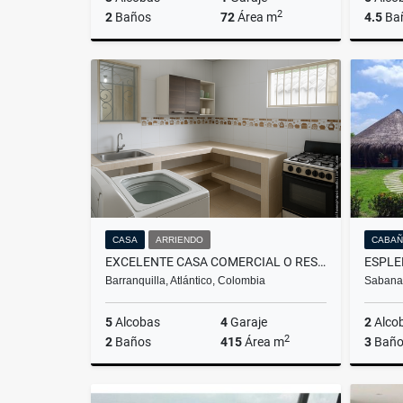
2
2
Baños
72
Área m
4.5
Ba
Arriendo
$2.100.000
CASA
ARRIENDO
CABAÑ
EXCELENTE CASA COMERCIAL O RESIDENCIAL EN BARRIO CHIQUINQUIRA
Barranquilla, Atlántico, Colombia
Sabanag
5
Alcobas
4
Garaje
2
Alco
2
2
Baños
415
Área m
3
Baño
Arriendo