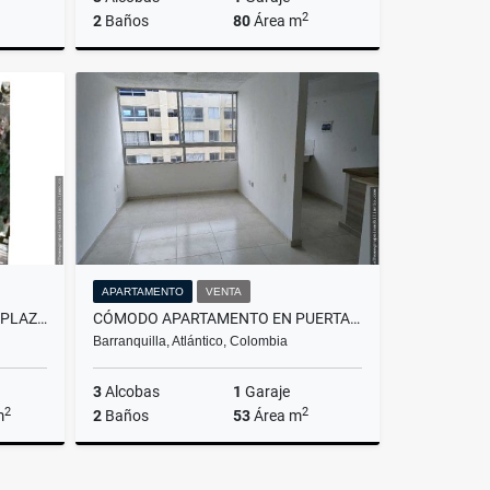
2
2
Baños
80
Área m
rriendo
Arriendo
$2.305.000
APARTAMENTO
VENTA
LOTES EN BOSTON CERCA A LA PLAZA DE LA PAZ O LA CATEDRAL
CÓMODO APARTAMENTO EN PUERTA DORADA
Barranquilla, Atlántico, Colombia
3
Alcobas
1
Garaje
2
2
m
2
Baños
53
Área m
Venta
Venta