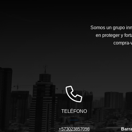
Somos un grupo inmo
en proteger y for
compra-v
TELÉFONO
+573023857098
Barra