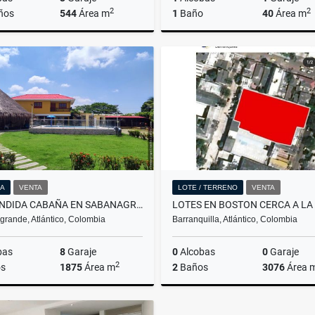
2
2
ños
544
Área m
1
Baño
40
Área m
Venta
A
$1.100.000.000
$2.600.000
A
VENTA
LOTE / TERRENO
VENTA
ESPLENDIDA CABAÑA EN SABANAGRANDE CON PISCINA, KIOSKO Y CANCHA
rande, Atlántico, Colombia
Barranquilla, Atlántico, Colombia
bas
8
Garaje
0
Alcobas
0
Garaje
2
s
1875
Área m
2
Baños
3076
Área 
Venta