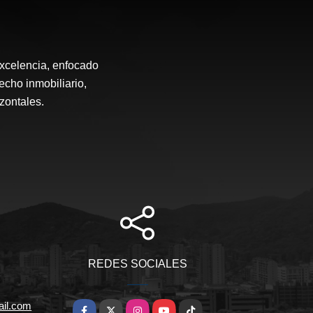
excelencia, enfocado
echo inmobiliario,
zontales.
REDES SOCIALES
ail.com
Facebook
X
Instagram
YouTube
TikTok