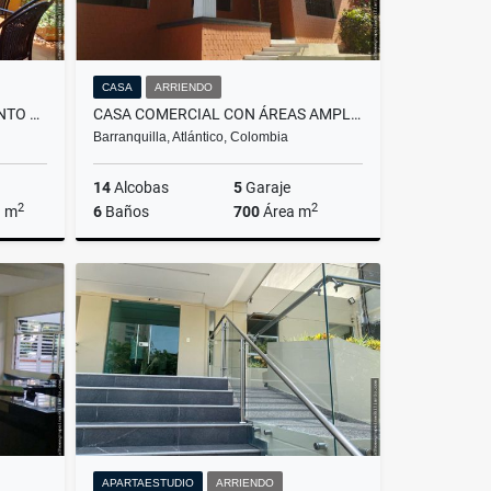
CASA
ARRIENDO
AMPLIO Y COMODO APARTAMENTO CON TERRAZA EN VILLA CAMPESTRE
CASA COMERCIAL CON ÁREAS AMPLIAS
Barranquilla, Atlántico, Colombia
14
Alcobas
5
Garaje
2
2
a m
6
Baños
700
Área m
Venta
Arriendo
$14.000.000
APARTAESTUDIO
ARRIENDO