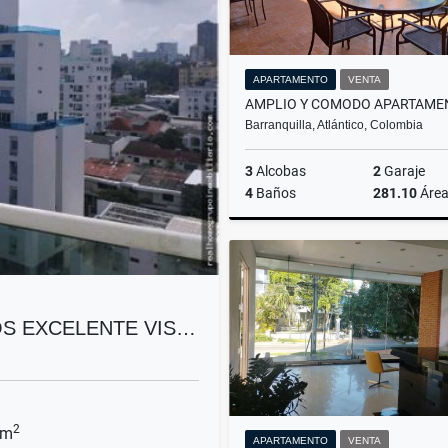
APARTAMENTO
VENTA
Barranquilla, Atlántico, Colombia
3
Alcobas
2
Garaje
4
Baños
281.10
Áre
$850.000.000
OS EXCELENTE VIS…
2
 m
APARTAMENTO
VENTA