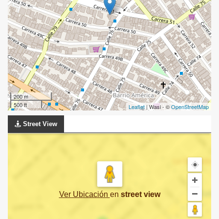
200 m
500 ft
Leaflet
| Wasi - ©
OpenStreetMap
Street View
Ver Ubicación
en
street view