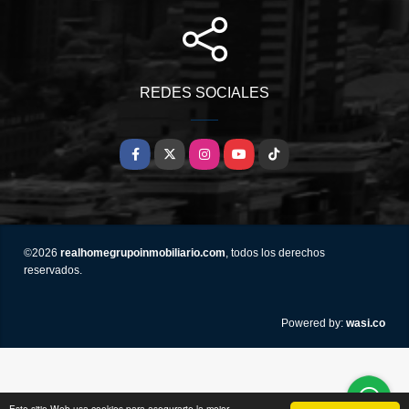
REDES SOCIALES
Facebook
X
Instagram
YouTube
TikTok
©2026
realhomegrupoinmobiliario.com
, todos los derechos
reservados.
wasi.co
Powered by:
Este sitio Web usa cookies para asegurarte la mejor