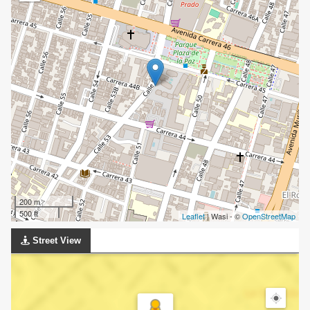
200 m
500 ft
Leaflet
| Wasi - ©
OpenStreetMap
Street View