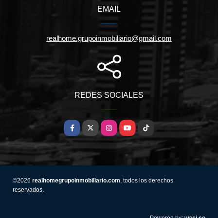
EMAIL
realhome.grupoinmobiliario@gmail.com
REDES SOCIALES
Facebook
X
Instagram
YouTube
TikTok
©2026
realhomegrupoinmobiliario.com
, todos los derechos
reservados.
wasi.co
Powered by: