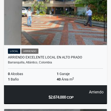
LOCAL
ARRIENDO
ARRIENDO EXCELENTE LOCAL EN ALTO PRADO
Barranquilla, Atlántico, Colombia
0
Alcobas
1
Garaje
2
1
Baño
40
Área m
Arriendo
$2.674.000
COP