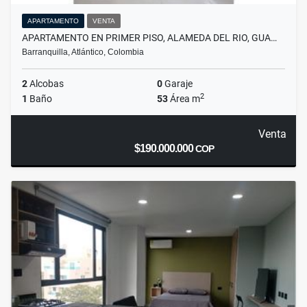
APARTAMENTO
VENTA
APARTAMENTO EN PRIMER PISO, ALAMEDA DEL RIO, GUA…
Barranquilla, Atlántico, Colombia
2
Alcobas
0
Garaje
2
1
Baño
53
Área m
Venta
$190.000.000
COP