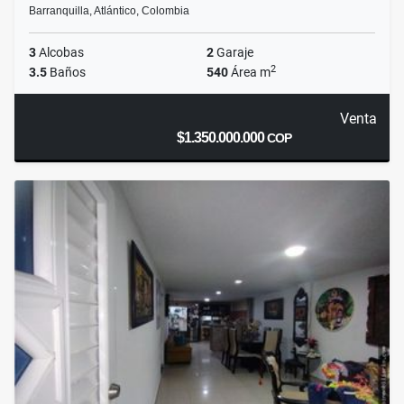
Barranquilla, Atlántico, Colombia
3
Alcobas
2
Garaje
2
3.5
Baños
540
Área m
Venta
$1.350.000.000
COP